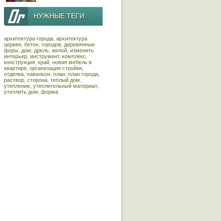
НУЖНЫЕ ТЕГИ
архитектура города
,
архитектура
церкви
,
бетон
,
городов
,
деревянные
форы
,
дом
,
дрель
,
жилой
,
изменить
интерьер
,
инструмент
,
комплекс
,
конструкция
,
край
,
новая мебель в
квартире
,
организация стройки
,
отделка
,
павильон
,
план
,
план города
,
раствор
,
сторона
,
теплый дом
,
утепление
,
утеплительный материал
,
утеплить дом
,
форма