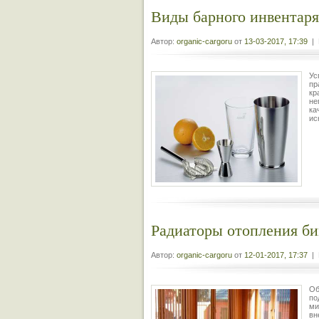
Виды барного инвентаря
Автор:
organic-cargoru
от
13-03-2017, 17:39
| 
Ус
пр
кр
не
ка
ис
Радиаторы отопления б
Автор:
organic-cargoru
от
12-01-2017, 17:37
| 
Об
по
ми
вн