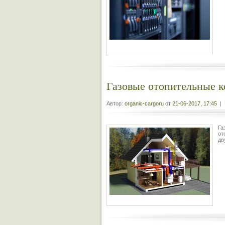
Газовые отопительные 
Автор:
organic-cargoru
от
21-06-2017, 17:45
| 
Га
от
дв