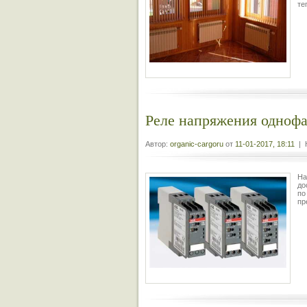
те
Реле напряжения однофа
Автор:
organic-cargoru
от
11-01-2017, 18:11
| К
На
до
по
пр