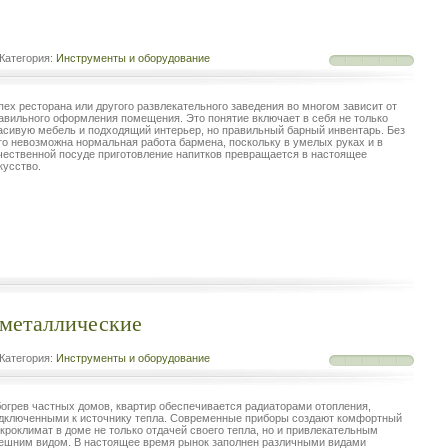
Категория:
Инструменты и оборудование
пех ресторана или другого развлекательного заведения во многом зависит от
авильного оформления помещения. Это понятие включает в себя не только
асивую мебель и подходящий интерьер, но правильный барный инвентарь. Без
го невозможна нормальная работа бармена, поскольку в умелых руках и в
чественной посуде приготовление напитков превращается в настоящее
кусство.
иметаллические
Категория:
Инструменты и оборудование
огрев частных домов, квартир обеспечивается радиаторами отопления,
дключенными к источнику тепла. Современные приборы создают комфортный
кроклимат в доме не только отдачей своего тепла, но и привлекательным
ешним видом. В настоящее время рынок заполнен различными видами