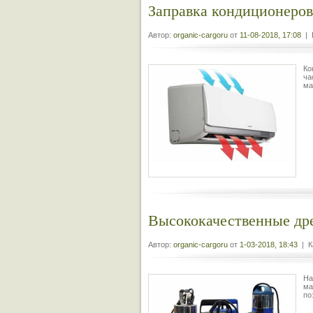
Заправка кондиционеров
Автор:
organic-cargoru
от
11-08-2018, 17:08
| 
Ко
ча
ма
Высококачественные др
Автор:
organic-cargoru
от
1-03-2018, 18:43
| К
На
ма
по