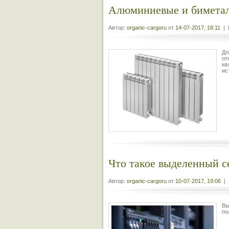
Алюминиевые и биметал
Автор:
organic-cargoru
от
14-07-2017, 18:11
| 
Дл
от
кв
ис
Что такое выделенный с
Автор:
organic-cargoru
от
10-07-2017, 19:06
| 
Вы
по