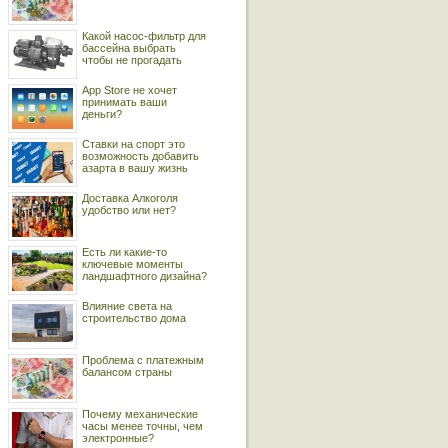
Какой насос-фильтр для
бассейна выбрать
чтобы не прогадать
App Store не хочет
принимать ваши
деньги?
Ставки на спорт это
возможность добавить
азарта в вашу жизнь
Доставка Алкоголя
удобство или нет?
Есть ли какие-то
ключевые моменты
ландшафтного дизайна?
Влияние света на
строительство дома
Проблема с платежным
балансом страны
Почему механические
часы менее точны, чем
электронные?