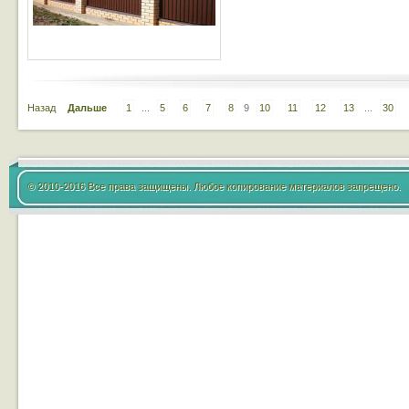
Назад
Дальше
1
...
5
6
7
8
9
10
11
12
13
...
30
© 2010-2016 Все права защищены. Любое копирование материалов запрещено.