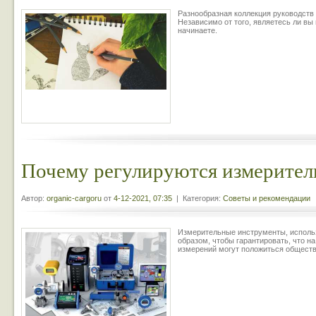
Разнообразная коллекция руководств 
Независимо от того, являетесь ли в
начинаете.
Почему регулируются измерите
Автор:
organic-cargoru
от
4-12-2021, 07:35
| Категория:
Советы и рекомендации
Измерительные инструменты, использ
образом, чтобы гарантировать, что н
измерений могут положиться обществ