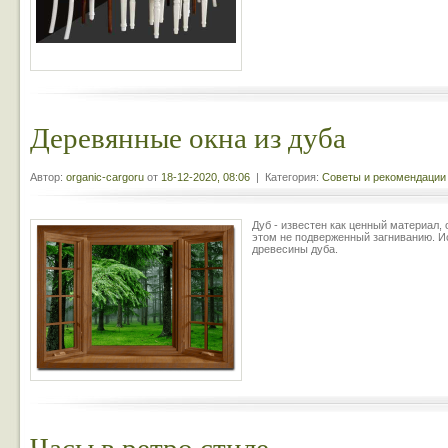
Деревянные окна из дуба
Автор:
organic-cargoru
от
18-12-2020, 08:06
| Категория:
Советы и рекомендации
Дуб - известен как ценный материал
этом не подверженный загниванию. И
древесины дуба.
Часы в ретро стиле