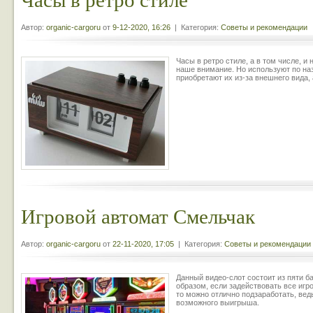
Автор:
organic-cargoru
от
9-12-2020, 16:26
| Категория:
Советы и рекомендации
Часы в ретро стиле, а в том числе, и
наше внимание. Но используют по наз
приобретают их из-за внешнего вида,
Игровой автомат Смельчак
Автор:
organic-cargoru
от
22-11-2020, 17:05
| Категория:
Советы и рекомендации
Данный видео-слот состоит из пяти б
образом, если задействовать все игр
то можно отлично подзаработать, вед
возможного выигрыша.