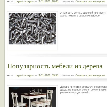
Автор:
organic-cargoru
от
3-01-2021, 10:06
| Категория:
Советы и рекомендации
У нас есть болты, высокой прочности
ассортимент в широком выборе!
Популярность мебели из дерева
Автор:
organic-cargoru
от
3-01-2021, 09:58
| Категория:
Советы и рекомендации
Дерево является достаточно популя
двадцать первом веке строительным 
различного рода целей.