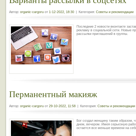
Автор:
organic-cargoru
от
1-12-2022, 18:30
| Категория:
Советы и рекомендации
Последние 2 новости вконтакте заста
рекламу в социальной сети. Новые п
рассылки приглашений в группы.
Перманентный макияж
Автор:
organic-cargoru
от
29-10-2022, 11:58
| Категория:
Советы и рекомендации
Бог создал женщину таким образом, ч
днем, вечером. Имея серьезную рабо
остается все меньше времени на себ